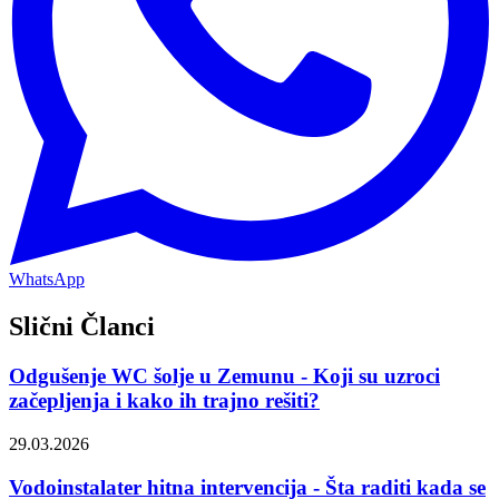
WhatsApp
Slični Članci
Odgušenje WC šolje u Zemunu - Koji su uzroci
začepljenja i kako ih trajno rešiti?
29.03.2026
Vodoinstalater hitna intervencija - Šta raditi kada se