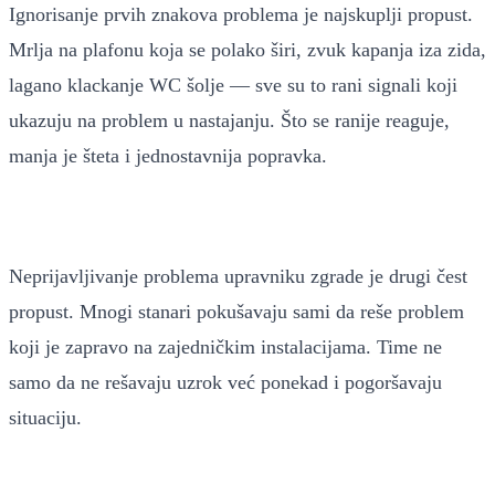
Ignorisanje prvih znakova problema je najskuplji propust.
Mrlja na plafonu koja se polako širi, zvuk kapanja iza zida,
lagano klackanje WC šolje — sve su to rani signali koji
ukazuju na problem u nastajanju. Što se ranije reaguje,
manja je šteta i jednostavnija popravka.
Neprijavljivanje problema upravniku zgrade je drugi čest
propust. Mnogi stanari pokušavaju sami da reše problem
koji je zapravo na zajedničkim instalacijama. Time ne
samo da ne rešavaju uzrok već ponekad i pogoršavaju
situaciju.