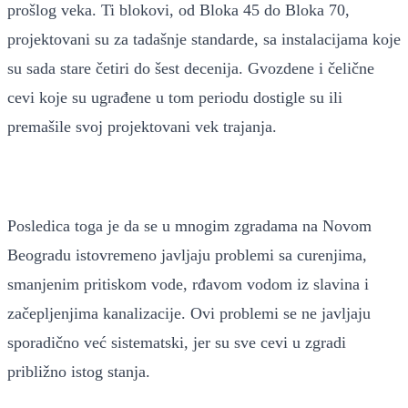
prošlog veka. Ti blokovi, od Bloka 45 do Bloka 70,
projektovani su za tadašnje standarde, sa instalacijama koje
su sada stare četiri do šest decenija. Gvozdene i čelične
cevi koje su ugrađene u tom periodu dostigle su ili
premašile svoj projektovani vek trajanja.
Posledica toga je da se u mnogim zgradama na Novom
Beogradu istovremeno javljaju problemi sa curenjima,
smanjenim pritiskom vode, rđavom vodom iz slavina i
začepljenjima kanalizacije. Ovi problemi se ne javljaju
sporadično već sistematski, jer su sve cevi u zgradi
približno istog stanja.