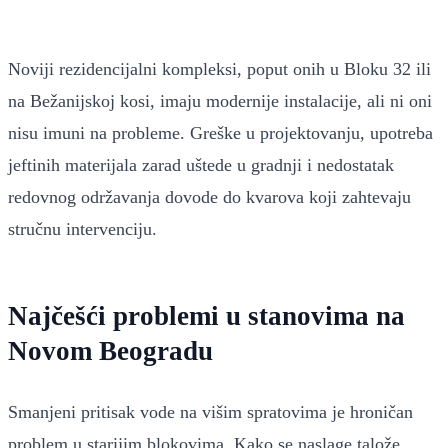
Noviji rezidencijalni kompleksi, poput onih u Bloku 32 ili
na Bežanijskoj kosi, imaju modernije instalacije, ali ni oni
nisu imuni na probleme. Greške u projektovanju, upotreba
jeftinih materijala zarad uštede u gradnji i nedostatak
redovnog održavanja dovode do kvarova koji zahtevaju
stručnu intervenciju.
Najčešći problemi u stanovima na
Novom Beogradu
Smanjeni pritisak vode na višim spratovima je hroničan
problem u starijim blokovima. Kako se naslage talože