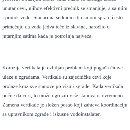
unutar cevi, njihov efektivni prečnik se smanjuje, a sa njim
i protok vode. Stanari na sedmom ili osmom spratu često
primećuju da voda jedva teče iz slavine, naročito u
jutarnjim satima kada je potrošnja najveća.
Korozija vertikala je ozbiljan problem koji pogađa čitave
ulaze u zgradama. Vertikale su zajedničke cevi koje
prolaze kroz sve stanove po visini zgrade. Kada vertikala
počne da curi, to može ugroziti više stanova istovremeno.
Zamena vertikale je složen posao koji zahteva koordinaciju
sa upravnikom zgrade i iskusne vodoinstalater.