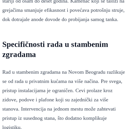
stariji od osam do deset godina. Kamenac koji se taloži na
grejačima smanjuje efikasnost i povećava potrošnju struje,
dok dotrajale anode dovode do probijanja samog tanka.
Specifičnosti rada u stambenim
zgradama
Rad u stambenim zgradama na Novom Beogradu razlikuje
se od rada u privatnim kućama na više načina. Pre svega,
pristup instalacijama je ograničen. Cevi prolaze kroz
zidove, podove i plafone koji su zajednički za više
stanova. Intervencija na jednom mestu može zahtevati
pristup iz susednog stana, što dodatno komplikuje
logistiku.