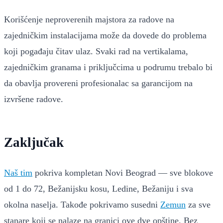
Korišćenje neproverenih majstora za radove na
zajedničkim instalacijama može da dovede do problema
koji pogađaju čitav ulaz. Svaki rad na vertikalama,
zajedničkim granama i priključcima u podrumu trebalo bi
da obavlja provereni profesionalac sa garancijom na
izvršene radove.
Zaključak
Naš tim
pokriva kompletan Novi Beograd — sve blokove
od 1 do 72, Bežanijsku kosu, Ledine, Bežaniju i sva
okolna naselja. Takođe pokrivamo susedni
Zemun
za sve
stanare koji se nalaze na granici ove dve opštine. Bez