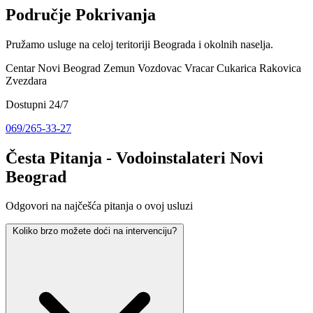
Područje Pokrivanja
Pružamo usluge na celoj teritoriji Beograda i okolnih naselja.
Centar
Novi Beograd
Zemun
Vozdovac
Vracar
Cukarica
Rakovica
Zvezdara
Dostupni 24/7
069/265-33-27
Česta Pitanja - Vodoinstalateri Novi
Beograd
Odgovori na najčešća pitanja o ovoj usluzi
Koliko brzo možete doći na intervenciju?