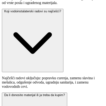
od vrste posla i ugradenog materijala.
Koji vodoinstalaterski radovi su najčešći?
Najčešći radovi uključuju: popravku curenja, zamenu slavina i
mešalica, odgušenje odvoda, ugradnju sanitarija, i zamenu
vodovodnih cevi.
Da li donosite materijal ili ja treba da kupim?