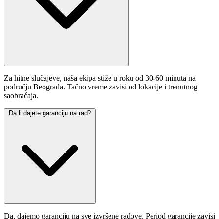
Za hitne slučajeve, naša ekipa stiže u roku od 30-60 minuta na
području Beograda. Tačno vreme zavisi od lokacije i trenutnog
saobraćaja.
Da li dajete garanciju na rad?
Da, dajemo garanciju na sve izvršene radove. Period garancije zavisi