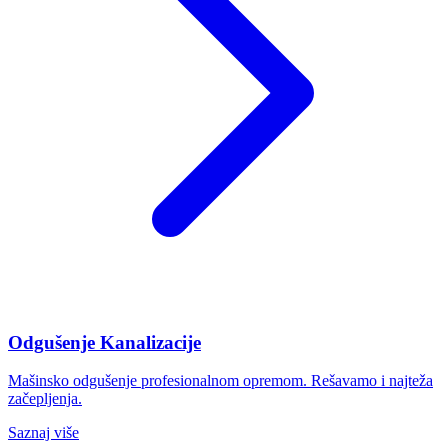
Odgušenje Kanalizacije
Mašinsko odgušenje profesionalnom opremom. Rešavamo i najteža
začepljenja.
Saznaj više