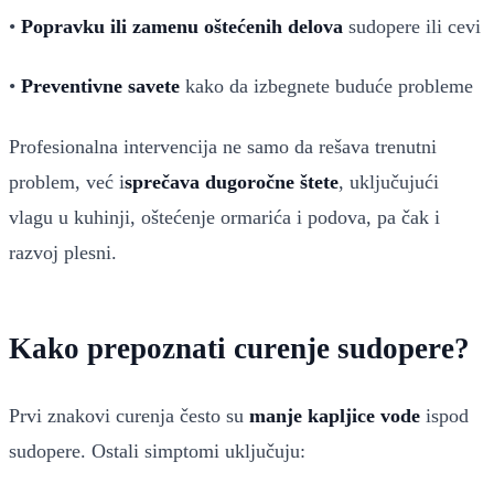
•
Popravku ili zamenu oštećenih delova
sudopere ili cevi
•
Preventivne savete
kako da izbegnete buduće probleme
Profesionalna intervencija ne samo da rešava trenutni
problem, već i
sprečava dugoročne štete
, uključujući
vlagu u kuhinji, oštećenje ormarića i podova, pa čak i
razvoj plesni.
Kako prepoznati curenje sudopere?
Prvi znakovi curenja često su
manje kapljice vode
ispod
sudopere. Ostali simptomi uključuju: