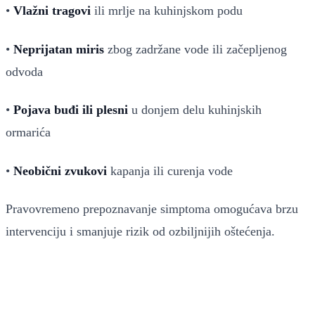
•
Vlažni tragovi
ili mrlje na kuhinjskom podu
•
Neprijatan miris
zbog zadržane vode ili začepljenog
odvoda
•
Pojava buđi ili plesni
u donjem delu kuhinjskih
ormarića
•
Neobični zvukovi
kapanja ili curenja vode
Pravovremeno prepoznavanje simptoma omogućava brzu
intervenciju i smanjuje rizik od ozbiljnijih oštećenja.