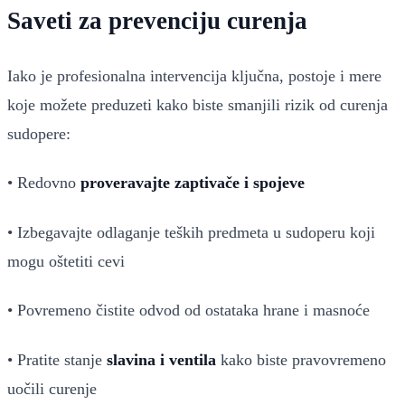
Saveti za prevenciju curenja
Iako je profesionalna intervencija ključna, postoje i mere
koje možete preduzeti kako biste smanjili rizik od curenja
sudopere:
• Redovno
proveravajte zaptivače i spojeve
• Izbegavajte odlaganje teških predmeta u sudoperu koji
mogu oštetiti cevi
• Povremeno čistite odvod od ostataka hrane i masnoće
• Pratite stanje
slavina i ventila
kako biste pravovremeno
uočili curenje