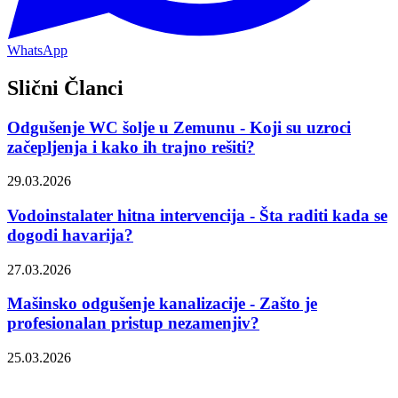
WhatsApp
Slični Članci
Odgušenje WC šolje u Zemunu - Koji su uzroci
začepljenja i kako ih trajno rešiti?
29.03.2026
Vodoinstalater hitna intervencija - Šta raditi kada se
dogodi havarija?
27.03.2026
Mašinsko odgušenje kanalizacije - Zašto je
profesionalan pristup nezamenjiv?
25.03.2026