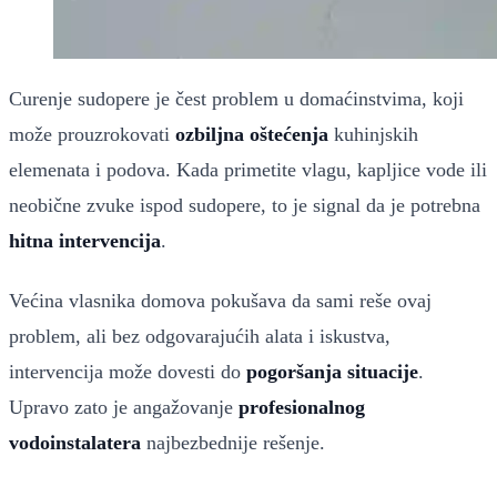
Curenje sudopere je čest problem u domaćinstvima, koji
može prouzrokovati
ozbiljna oštećenja
kuhinjskih
elemenata i podova. Kada primetite vlagu, kapljice vode ili
neobične zvuke ispod sudopere, to je signal da je potrebna
hitna intervencija
.
Većina vlasnika domova pokušava da sami reše ovaj
problem, ali bez odgovarajućih alata i iskustva,
intervencija može dovesti do
pogoršanja situacije
.
Upravo zato je angažovanje
profesionalnog
vodoinstalatera
najbezbednije rešenje.