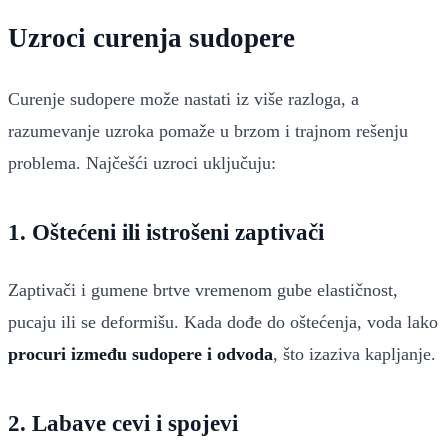
Uzroci curenja sudopere
Curenje sudopere može nastati iz više razloga, a
razumevanje uzroka pomaže u brzom i trajnom rešenju
problema. Najčešći uzroci uključuju:
1. Oštećeni ili istrošeni zaptivači
Zaptivači i gumene brtve vremenom gube elastičnost,
pucaju ili se deformišu. Kada dođe do oštećenja, voda lako
procuri između sudopere i odvoda
, što izaziva kapljanje.
2. Labave cevi i spojevi